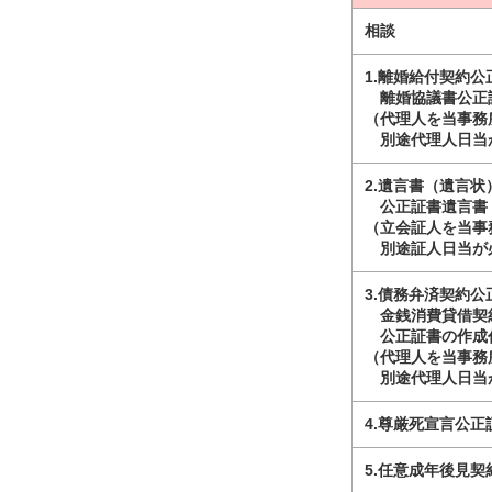
相談
1.離婚給付契約公
離婚協議書公正証
（代理人を当事務
別途代理人日当が
2.遺言書（遺言
公正証書遺言書（
（立会証人を当事
別途証人日当が必
3.債務弁済契約公
金銭消費貸借契
公正証書の作成代
（代理人を当事務
別途代理人日当が
4.尊厳死宣言公正
5.任意成年後見