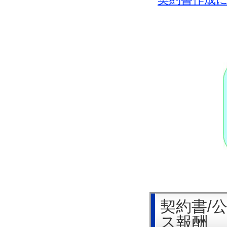
契約書/
ス報酬