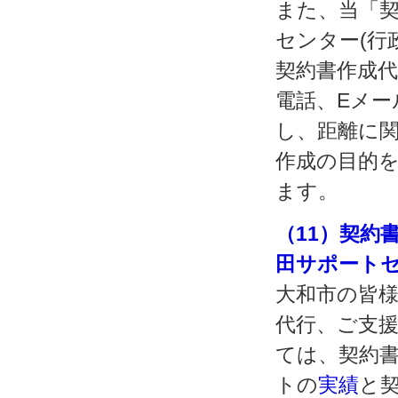
また、当「契
センター(行
契約書作成
電話、Eメー
し、距離に
作成の目的
ます。
（11）契約
田サポート
大和市の皆
代行、ご支
ては、契約書
トの
実績
と契