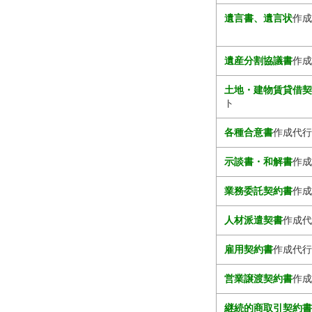
遺言書、遺言状
作成
遺産分割協議書
作成
土地・建物賃貸借
ト
各種合意書
作成代行
示談書・和解書
作成
業務委託契約書
作成
人材派遣契書
作成代
雇用契約書
作成代行
営業譲渡契約書
作成
継続的商取引契約