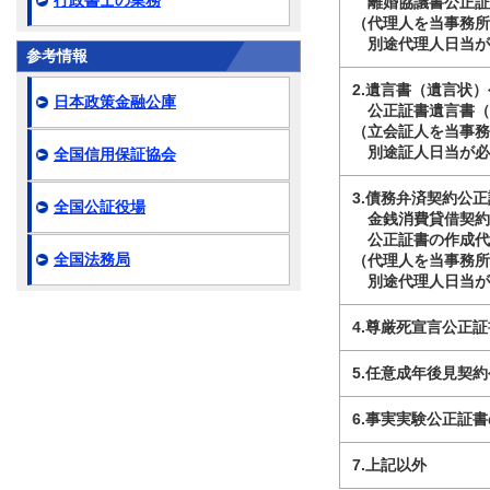
行政書士の業務
離婚協議書公正証
（代理人を当事務
別途代理人日当が必
参考情報
2.遺言書（遺言状
日本政策金融公庫
公正証書遺言書（
（立会証人を当事
別途証人日当が必要
全国信用保証協会
3.債務弁済契約公
全国公証役場
金銭消費貸借契約
公正証書の作成代
全国法務局
（代理人を当事務
別途代理人日当が必
4.尊厳死宣言公正
5.任意成年後見契
6.事実実験公正証
7.上記以外