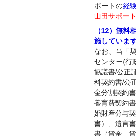
ポートの
経
山田サポート
（12）無料
施していま
なお、当「契
センター(行
協議書/公正
料契約書/公
金分割契約書
養育費契約書
婚財産分与契
書）、遺言書
書（貸金、貸