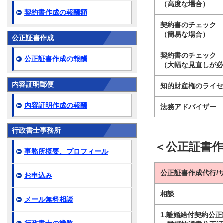
（高度な場合）
契約書作成の報酬額
契約書のチェック
（簡易な場合）
公正証書作成
契約書のチェック
公正証書作成の報酬
（大幅な見直しが
内容証明郵便
知的財産権のライ
内容証明作成の報酬
法務アドバイザー
行政書士事務所
＜公正証書
事務所概要、プロフィール
公正証書作成代行/
お申込み
相談
メール無料相談
1.離婚給付契約公