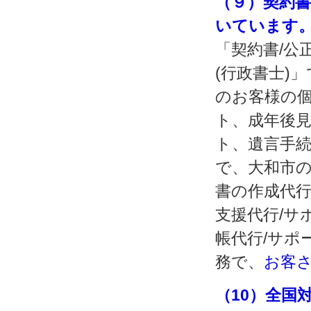
（９）契約
いています
「契約書/公
(行政書士)
のお客様の個
ト、成年後見
ト、遺言手続
で、大和市
書の作成代行
支援代行/サ
帳代行/サポ
務で、
お客
（10）全国