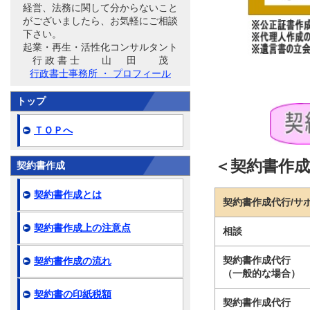
経営、法務に関して分からないこと
がございましたら、お気軽にご相談
下さい。
起業・再生・活性化コンサルタント
行 政 書 士 山 田 茂
行政書士事務所 ・ プロフィール
トップ
ＴＯＰへ
＜契約書作
契約書作成
契約書作成とは
契約書作成代行/サ
契約書作成上の注意点
相談
契約書作成代行
契約書作成の流れ
（一般的な場合）
契約書の印紙税額
契約書作成代行