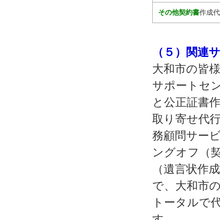
その他契約書
作成代
（５）関連
大和市の皆様
サポートセン
と公正証書作
取り寄せ代行
務顧問サービ
ングオフ（契
（遺言状作成
で、大和市
トータルで
す。