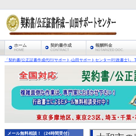
ホーム
契約書作成
報酬料金
HOME
CONTRACT
NOTARIZED DOC.
「契約書/公正証書作成代行/サポート‐山田サポートセンター(行政書士)」 T
メール無料相談！（24時間受付）