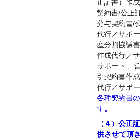
正証書）作
契約書/公正
分与契約書/
代行／サポ
産分割協議
作成代行／
サポート、
引契約書作
代行／サポ
各種契約書の
す。
（４）公正
供させて頂