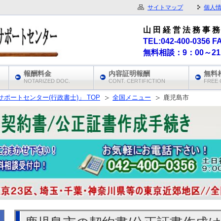
サイトマップ
個人
山 田 経 営 法 務 事 務
TEL:042-400-0356 F
無料相談：9：00～2
報酬料金
内容証明報酬
無料
NOTARIZED DOC.
CONT. CERTIFICTION
FREE 
ポートセンター(行政書士)」 TOP
全国メニュー
鹿児島市