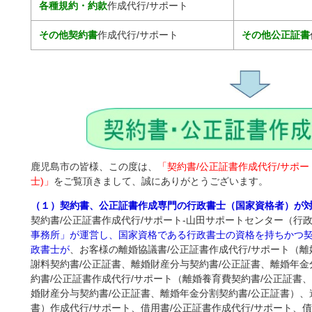
各種規約・約款
作成代行/サポート
その他契約書
作成代行/サポート
その他公正証書
鹿児島市の皆様、この度は、
「契約書/公正証書作成代行/サポー
士)」
をご覧頂きまして、誠にありがとうございます。
（１）契約書、公正証書作成専門の行政書士（国家資格者）が
契約書/公正証書作成代行/サポート-山田サポートセンター（行
事務所」が運営し、国家資格である行政書士の資格を持ちかつ
政書士が
、お客様の離婚協議書/公正証書作成代行/サポート（離
謝料契約書/公正証書、離婚財産分与契約書/公正証書、離婚年金
約書/公正証書作成代行/サポート（離婚養育費契約書/公正証書
婚財産分与契約書/公正証書、離婚年金分割契約書/公正証書）、
書）作成代行/サポート、借用書/公正証書作成代行/サポート、