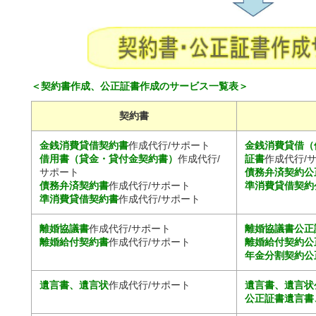
＜契約書作成、公正証書作成のサービス一覧表＞
契約書
金銭消費貸借契約書
作成代行/サポート
金銭消費貸借（
借用書（貸金・貸付金契約書）
作成代行/
証書
作成代行/
サポート
債務弁済契約公
債務弁済契約書
作成代行/サポート
準消費貸借契約
準消費貸借契約書
作成代行/サポート
離婚協議書
作成代行/サポート
離婚協議書公正
離婚給付契約書
作成代行/サポート
離婚給付契約公
年金分割契約公
遺言書、遺言状
作成代行/サポート
遺言書、遺言状
公正証書遺言書